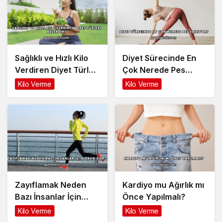
Sağlıklı ve Hızlı Kilo
Diyet Sürecinde En
Verdiren Diyet Türleri
Çok Nerede Pes
Nelerdir?
Ediliyor?
Kilo Verme
Kilo Verme
Zayıflamak Neden
Kardiyo mu Ağırlık mı
Bazı İnsanlar İçin
Önce Yapılmalı?
Daha Zor?
Kilo Verme
Kilo Verme