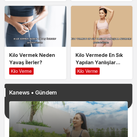
Kilo Vermek Neden
Kilo Vermede En Sık
Yavaş İlerler?
Yapılan Yanlışlar
Nelerdir?
Kilo Verme
Kilo Verme
Kanews • Gündem