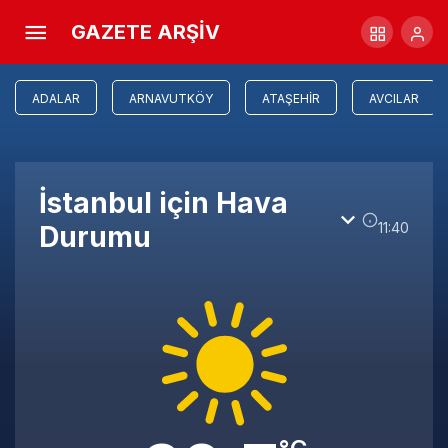
GAZETE ARŞİV
ADALAR
ARNAVUTKÖY
ATAŞEHIR
AVCILAR
İstanbul için Hava
11:40
Durumu