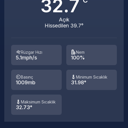
32.7
°C
Açık
Hissedilen 39.7°
Rüzgar Hızı
Nem
5.1mph/s
100%
Basınç
Minimum Sıcaklık
1009mb
31.98°
Maksimum Sıcaklık
32.73°