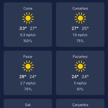
Cuma
Cumartesi
33°
27°
27°
25°
6.3 mph/s
1.6 mph/s
100%
75%
Pazar
Pazartesi
28°
24°
24°
24°
2.7 mph/s
5 mph/s
79%
81%
Salı
Çarşamba