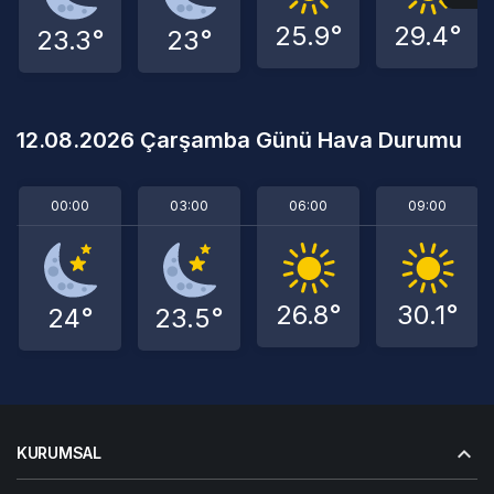
25.9°
29.4°
23.3°
23°
12.08.2026 Çarşamba Günü Hava Durumu
00:00
03:00
06:00
09:00
26.8°
30.1°
24°
23.5°
KURUMSAL