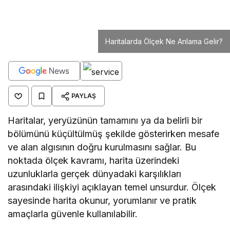
Haritalar, yeryüzünün tamamını ya da belirli bir
bölümünü küçültülmüş şekilde gösterirken mesafe
ve alan algısının doğru kurulmasını sağlar. Bu
noktada ölçek kavramı, harita üzerindeki
uzunluklarla gerçek dünyadaki karşılıkları
arasındaki ilişkiyi açıklayan temel unsurdur. Ölçek
sayesinde harita okunur, yorumlanır ve pratik
amaçlarla güvenle kullanılabilir.
İçindekiler
Haritalarda Ölçek Ne Anlama Gelir?
Harita Ölçeği Türleri Nelerdir?
Kesir Ölçek Nasıl İfade Edilir?
Çizgi Ölçek Ne İşe Yarar?
Sözel Ölçek Nerelerde Kullanılır?
Büyük Ölçekli ve Küçük Ölçekli Haritalar Ne Anlatır?
Büyük Ölçekli Haritaların Özellikleri Nelerdir?
Küçük Ölçekli Haritalar Hangi Bilgileri Sunar?