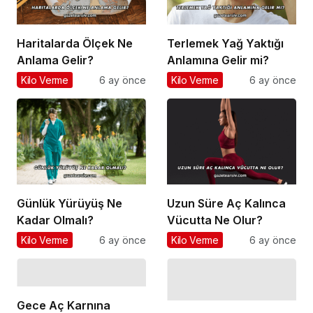
Haritalarda Ölçek Ne
Terlemek Yağ Yaktığı
Anlama Gelir?
Anlamına Gelir mi?
Kilo Verme
6 ay önce
Kilo Verme
6 ay önce
Günlük Yürüyüş Ne
Uzun Süre Aç Kalınca
Kadar Olmalı?
Vücutta Ne Olur?
Kilo Verme
6 ay önce
Kilo Verme
6 ay önce
Gece Aç Karnına