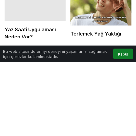
Günlük Yürüyüş Ne
Kadar Olmalı?
Haritalarda Ölçek Ne Anlama Gelir?
Bu web sitesinde en iyi deneyimi yaşamanızı sağlamak
Anasayfa
Akış
Hesabım
Kabul
için çerezler kullanılmaktadır.
Harita Ölçeği Türleri Nelerdir?
Harita ölçekleri, bilgiyi farklı düzeylerde aktarmak
için çeşitli biçimlerde kullanılır. Ölçeğin ifade şekli,
haritayı okuyan kişinin mesafeyi ne kadar kolay
algılayacağını belirler ve kullanım alanına göre
avantaj ya da sınırlamalar sunar.
Kesir Ölçek Nasıl İfade Edilir?