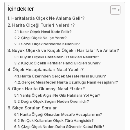
Ölçek Hesaplamaları Nasıl Yapılır?
Harita Üzerinden Gerçek Mesafe Nasıl Bulunur?
Gerçek Mesafeden Harita Uzunluğu Nasıl Hesaplanır?
Ölçek Harita Okumayı Nasıl Etkiler?
Yanlış Ölçek Algısı Ne Gibi Hatalara Yol Açar?
Doğru Ölçek Seçimi Neden Önemlidir?
Sıkça Sorulan Sorular
Harita Ölçeği Olmadan Mesafe Hesaplanır mı?
En Çok Kullanılan Ölçek Türü Hangisidir?
Çizgi Ölçek Neden Daha Güvenilir Kabul Edilir?
Büyük Ölçek Detay mı Alan mı Gösterir?
Aynı Haritada Birden Fazla Ölçek Olur mu?
Ölçek Bilgisi Haritanın Neresinde Yer Alır?
Haritalarda Ölçek Ne Anlama Gelir?
Haritalarda ölçek
, harita üzerindeki bir uzunluğun
gerçekte kaç birimlik mesafeye karşılık geldiğini
ifade eder. Bu oran sayesinde iki nokta arasındaki
gerçek mesafe hesaplanabilir ve alan büyüklükleri