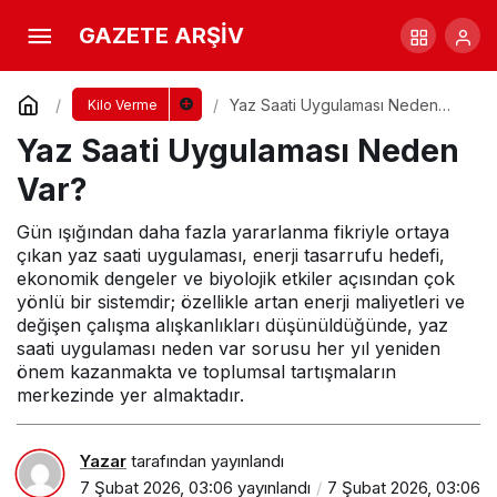
Haritalarda Ölçek Ne Anlama Gelir?
GAZETE ARŞİV
Yorum Yap
Paylaş
Yaz Saati Uygulaması Neden
Kilo Verme
Var?
Yaz Saati Uygulaması Neden
Var?
Gün ışığından daha fazla yararlanma fikriyle ortaya
çıkan yaz saati uygulaması, enerji tasarrufu hedefi,
ekonomik dengeler ve biyolojik etkiler açısından çok
yönlü bir sistemdir; özellikle artan enerji maliyetleri ve
değişen çalışma alışkanlıkları düşünüldüğünde, yaz
saati uygulaması neden var sorusu her yıl yeniden
önem kazanmakta ve toplumsal tartışmaların
merkezinde yer almaktadır.
Yazar
tarafından yayınlandı
7 Şubat 2026, 03:06
yayınlandı
7 Şubat 2026, 03:06