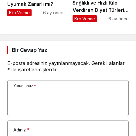
Sağlıklı ve Hızlı Kilo
Uyumak Zararlı mı?
Verdiren Diyet Türleri
Kilo Verme
6 ay önce
Nelerdir?
Kilo Verme
6 ay önce
Bir Cevap Yaz
E-posta adresiniz yayınlanmayacak.
Gerekli alanlar
*
ile işaretlenmişlerdir
Yorumunuz
*
Adınız
*