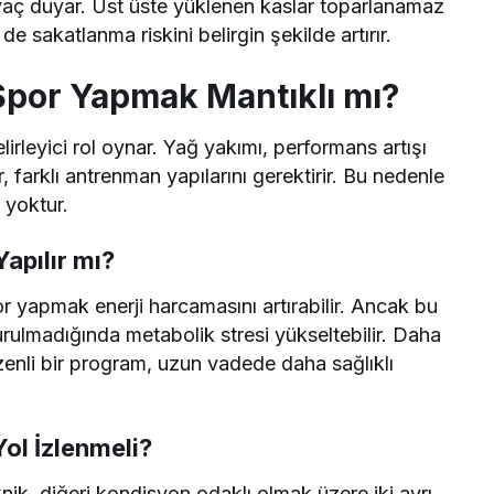
yaç duyar. Üst üste yüklenen kaslar toparlanamaz
 sakatlanma riskini belirgin şekilde artırır.
Spor Yapmak Mantıklı mı?
rleyici rol oynar. Yağ yakımı, performans artışı
, farklı antrenman yapılarını gerektirir. Bu nedenle
 yoktur.
apılır mı?
r yapmak enerji harcamasını artırabilir. Ancak bu
ulmadığında metabolik stresi yükseltebilir. Daha
zenli bir program, uzun vadede daha sağlıklı
Yol İzlenmeli?
knik, diğeri kondisyon odaklı olmak üzere iki ayrı