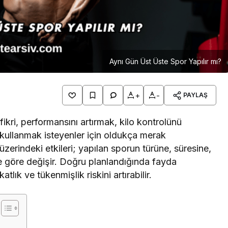
Aynı Gün Üst Üste Spor Yapılır mı?
+
-
PAYLAŞ
ikri, performansını artırmak, kilo kontrolünü
kullanmak isteyenler için oldukça merak
zerindeki etkileri; yapılan sporun türüne, süresine,
e göre değişir. Doğru planlandığında fayda
lık ve tükenmişlik riskini artırabilir.