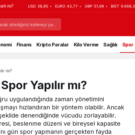
rlı mı?
USD
38,85
EURO
43,77
GBP
51,98
BIST
9.668,
onomi
Finans
Kripto Paralar
Kilo Verme
Sağlık
Spor
lır mı?
Spor Yapılır mı?
ğru uygulandığında zaman yönetimini
laşmayı hızlandıran bir yöntem olabilir. Ancak
şekilde denendiğinde vücudu zorlayabilir.
resi, beslenme düzeni ve bireysel kapasite
nı gün spor yapmanın gerçekten fayda