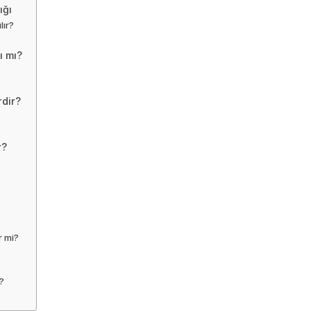
ığı
lır?
ı mı?
rdir?
r?
r mi?
?