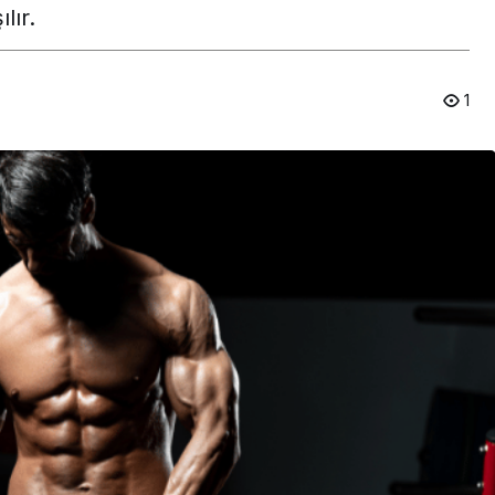
lır.
1