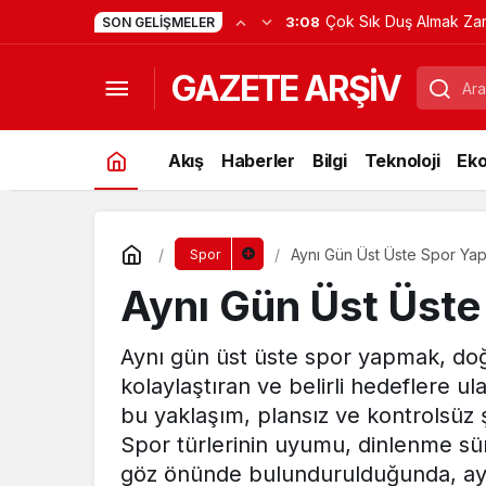
Çok Sık Duş Almak Zara
3:08
SON GELIŞMELER
GAZETE ARŞİV
Akış
Haberler
Bilgi
Teknoloji
Ek
Aynı Gün Üst Üste Spor Yapı
Spor
Aynı Gün Üst Üste 
Aynı gün üst üste spor yapmak, do
kolaylaştıran ve belirli hedeflere u
bu yaklaşım, plansız ve kontrolsüz 
Spor türlerinin uyumu, dinlenme sü
göz önünde bulundurulduğunda, ay