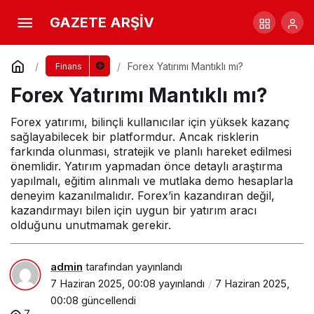
Yatırım Dünyasında Risk ve Öngörü: Stratejik
GAZETE ARŞİV
Planlama
Yorum Yap
Paylaş
Forex Yatırımı Mantıklı mı?
Finans
Forex Yatırımı Mantıklı mı?
Forex yatırımı, bilinçli kullanıcılar için yüksek kazanç
sağlayabilecek bir platformdur. Ancak risklerin
farkında olunması, stratejik ve planlı hareket edilmesi
önemlidir. Yatırım yapmadan önce detaylı araştırma
yapılmalı, eğitim alınmalı ve mutlaka demo hesaplarla
deneyim kazanılmalıdır. Forex’in kazandıran değil,
kazandırmayı bilen için uygun bir yatırım aracı
olduğunu unutmamak gerekir.
admin
tarafından yayınlandı
7 Haziran 2025, 00:08
yayınlandı
7 Haziran 2025,
00:08
güncellendi
7