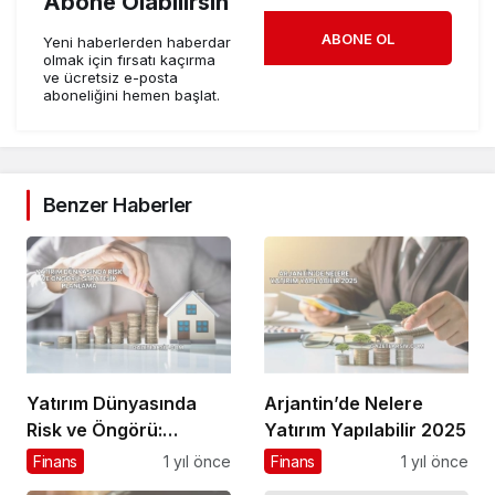
Abone Olabilirsin
ABONE OL
Yeni haberlerden haberdar
olmak için fırsatı kaçırma
ve ücretsiz e-posta
aboneliğini hemen başlat.
Benzer Haberler
Yatırım Dünyasında
Arjantin’de Nelere
Risk ve Öngörü:
Yatırım Yapılabilir 2025
Stratejik Planlama
Finans
1 yıl önce
Finans
1 yıl önce