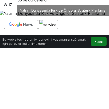
00:08
güncellendi
17
Yatırım Dünyasında Risk ve Öngörü: Stratejik Planlama
PAYLAŞ
Bu web sitesinde en iyi deneyimi yaşamanızı sağlamak
Anasayfa
Akış
Hesabım
Kabul
için çerezler kullanılmaktadır.
Yatırım dünyası, kazanç kadar riskin de önemli rol
oynadığı bir alandır. Yatırımcılar kazanç elde
etmenin yanında olası kayıpları da göz önünde
bulundurmalı ve buna göre stratejiler geliştirmelidir.
Riskin etkin bir şekilde yönetilmesi, öngörüye
dayalı stratejik planlamayla mümkündür. Bu yazıda
yatırım kararlarında öngörünün rolü, risk çeşitleri,
stratejik planlamanın temel adımları ve dikkat
edilmesi gereken unsurlar ele alınmaktadır.