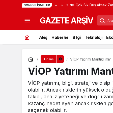
Çok Sık Duş Almak Zara
3:08
SON GELIŞMELER
GAZETE ARŞİV
Akış
Haberler
Bilgi
Teknoloji
Ek
VİOP Yatırımı Mantıklı mı?
Finans
VİOP Yatırımı Mant
VİOP yatırımı, bilgi, strateji ve disip
olabilir. Ancak risklerin yüksek old
takibi, analiz yeteneği ve doğru zam
kazanç hedefleyen ancak riskleri göze
seçenek olabilir.