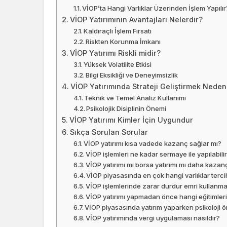
VİOP’ta Hangi Varlıklar Üzerinden İşlem Yapılır
VİOP Yatırımının Avantajları Nelerdir?
Kaldıraçlı İşlem Fırsatı
Riskten Korunma İmkanı
VİOP Yatırımı Riskli midir?
Yüksek Volatilite Etkisi
Bilgi Eksikliği ve Deneyimsizlik
VİOP Yatırımında Strateji Geliştirmek Neden
Teknik ve Temel Analiz Kullanımı
Psikolojik Disiplinin Önemi
VİOP Yatırımı Kimler İçin Uygundur
Sıkça Sorulan Sorular
VİOP yatırımı kısa vadede kazanç sağlar mı?
VİOP işlemleri ne kadar sermaye ile yapılabili
VİOP yatırımı mı borsa yatırımı mı daha kazanç
VİOP piyasasında en çok hangi varlıklar tercih
VİOP işlemlerinde zarar durdur emri kullanm
VİOP yatırımı yapmadan önce hangi eğitimleri
VİOP piyasasında yatırım yaparken psikoloji ö
VİOP yatırımında vergi uygulaması nasıldır?