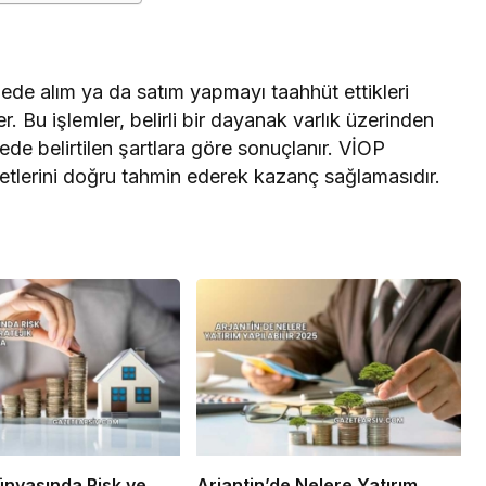
 vadede alım ya da satım yapmayı taahhüt ettikleri
. Bu işlemler, belirli bir dayanak varlık üzerinden
de belirtilen şartlara göre sonuçlanır. VİOP
ketlerini doğru tahmin ederek kazanç sağlamasıdır.
ünyasında Risk ve
Arjantin’de Nelere Yatırım