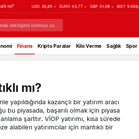
rlı mı?
USD
38,85
EURO
43,77
GBP
51,98
BIST
9.668
onomi
Finans
Kripto Paralar
Kilo Verme
Sağlık
Spor
ıklı mı?
linle yapıldığında kazançlı bir yatırım aracı
uğu bu piyasada, başarılı olmak için piyasa
anlama şarttır. VİOP yatırımı, kısa sürede
 alabilen yatırımcılar için mantıklı bir