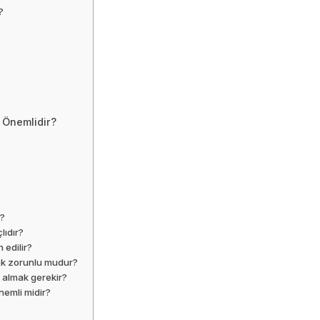
?
 Önemlidir?
r?
lıdır?
 edilir?
ak zorunlu mudur?
 almak gerekir?
nemli midir?